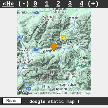
«H»
(-)
0
1
2
3
4
(+)
Google static map !