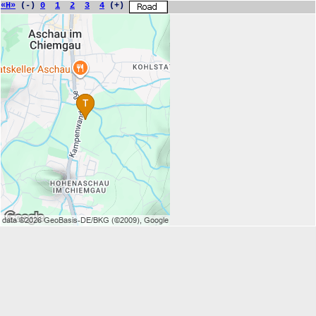
«H»
(-)
0
1
2
3
4
(+)