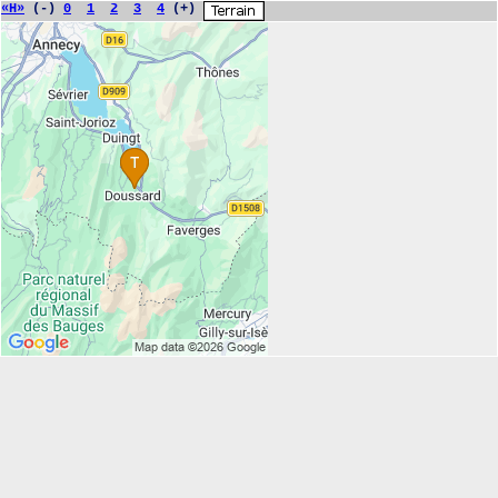
«H»
(-)
0
1
2
3
4
(+)