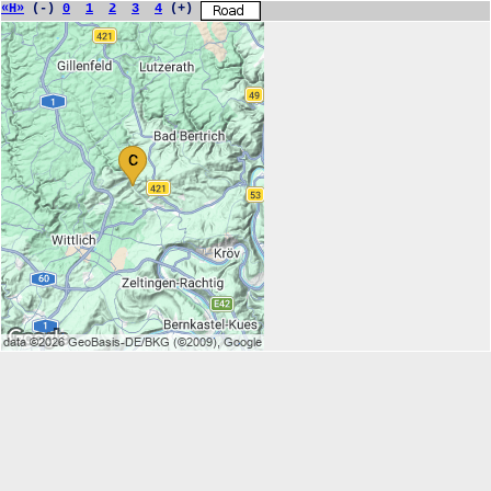
«H»
(-)
0
1
2
3
4
(+)